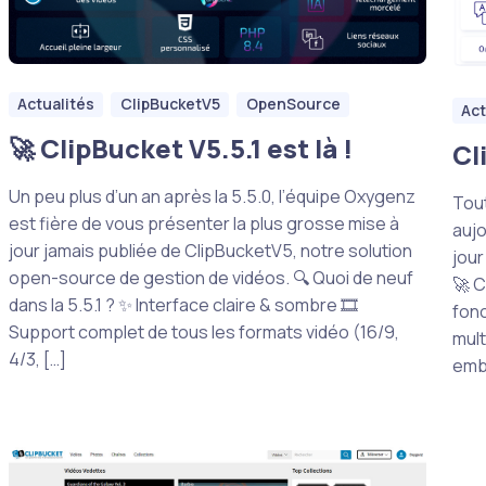
Actualités
ClipBucketV5
OpenSource
Act
🚀 ClipBucket V5.5.1 est là !
Cl
Un peu plus d’un an après la 5.5.0, l’équipe Oxygenz
Tout
est fière de vous présenter la plus grosse mise à
aujo
jour jamais publiée de ClipBucketV5, notre solution
jour
open-source de gestion de vidéos. 🔍 Quoi de neuf
🚀 C
dans la 5.5.1 ? ✨ Interface claire & sombre 🎞️
fonc
Support complet de tous les formats vidéo (16/9,
mult
4/3, […]
emba