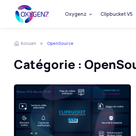
Oxygenz
Clipbucket V5
Skip to navigation
Skip to content
Accueil
OpenSource
Catégorie :
OpenSo